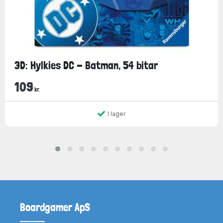
3D: Hylkies DC - Batman, 54 bitar
109
kr.
I lager
Boardgamer ApS