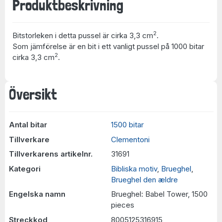
Produktbeskrivning
2
Bitstorleken i detta pussel är cirka 3,3 cm
.
Som jämförelse är en bit i ett vanligt pussel på 1000 bitar
2
cirka 3,3 cm
.
Översikt
Antal bitar
1500 bitar
Tillverkare
Clementoni
Tillverkarens artikelnr.
31691
Kategori
Bibliska motiv
,
Brueghel
,
Brueghel den ældre
Engelska namn
Brueghel: Babel Tower, 1500
pieces
Streckkod
8005125316915