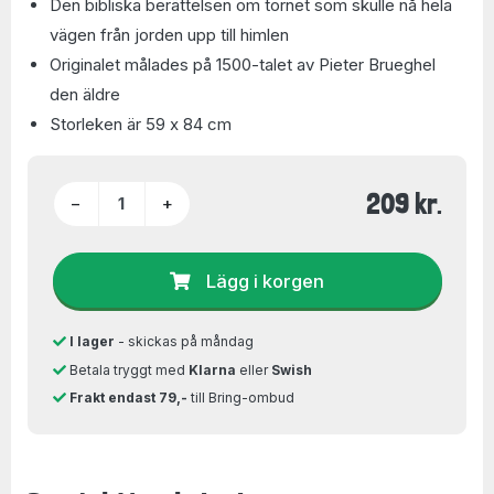
Den bibliska berättelsen om tornet som skulle nå hela
vägen från jorden upp till himlen
Originalet målades på 1500-talet av Pieter Brueghel
den äldre
Storleken är 59 x 84 cm
209 kr.
−
+
Lägg i korgen
I lager
- skickas på måndag
Betala tryggt med
Klarna
eller
Swish
Frakt endast 79,-
till Bring-ombud