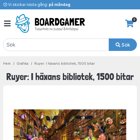
Vi skickar nästa gång:
på måndag
0
Sök
Hem
Grafika
Ruyer: I häxans bibliotek, 1500 bitar
Ruyer: I häxans bibliotek, 1500 bitar