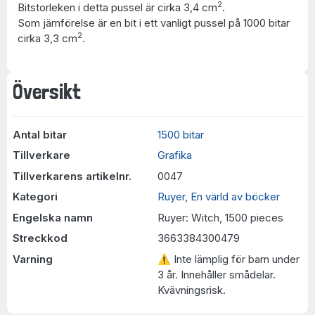
2
Bitstorleken i detta pussel är cirka 3,4 cm
.
Som jämförelse är en bit i ett vanligt pussel på 1000 bitar
2
cirka 3,3 cm
.
Översikt
Antal bitar
1500 bitar
Tillverkare
Grafika
Tillverkarens artikelnr.
0047
Kategori
Ruyer
,
En värld av böcker
Engelska namn
Ruyer: Witch, 1500 pieces
Streckkod
3663384300479
Varning
⚠ Inte lämplig för barn under
3 år. Innehåller smådelar.
Kvävningsrisk.