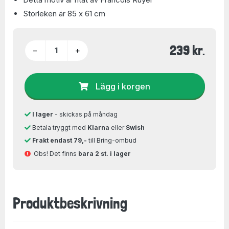
Storleken är 85 x 61 cm
239 kr.
−
+
Lägg i korgen
I lager
- skickas på måndag
Betala tryggt med
Klarna
eller
Swish
Frakt endast 79,-
till Bring-ombud
Obs! Det finns
bara 2 st. i lager
Produktbeskrivning