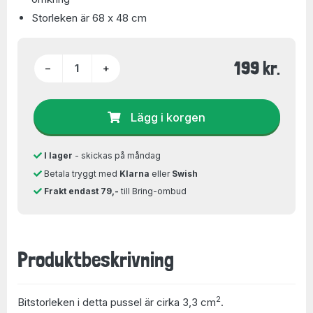
Storleken är 68 x 48 cm
199 kr.
−
+
Lägg i korgen
I lager
- skickas på måndag
Betala tryggt med
Klarna
eller
Swish
Frakt endast 79,-
till Bring-ombud
Produktbeskrivning
2
Bitstorleken i detta pussel är cirka 3,3 cm
.