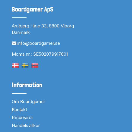
Boardgamer ApS
Arnbjerg Høje 33, 8800 Viborg
Danmark
info@boardgamer.se
Moms nr.: SE502079917601
Information
Om Boardgamer
Kontakt
Returvaror
Handelsvillkor