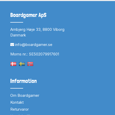
Boardgamer ApS
Arnbjerg Høje 33, 8800 Viborg
Danmark
info@boardgamer.se
Moms nr.: SE502079917601
Information
Om Boardgamer
Kontakt
Returvaror