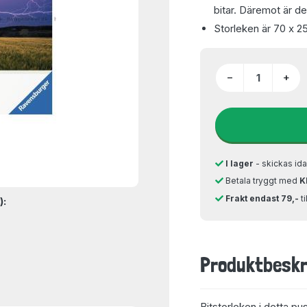
bitar. Däremot är det
Storleken är 70 x 2
−
+
I lager
- skickas ida
Betala tryggt med
K
Frakt endast 79,-
t
):
Produktbeskr
Bitstorleken i detta pu