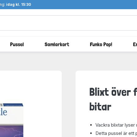
ång:
idag kl. 15:30
Pussel
Samlarkort
Funko Pop!
E
Blixt över
bitar
Vackra blixtar lyser
Detta pussel är ett