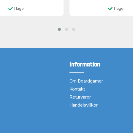
I lager
I lager
Information
Om Boardgamer
Kontakt
Returvaror
Handelsvillkor