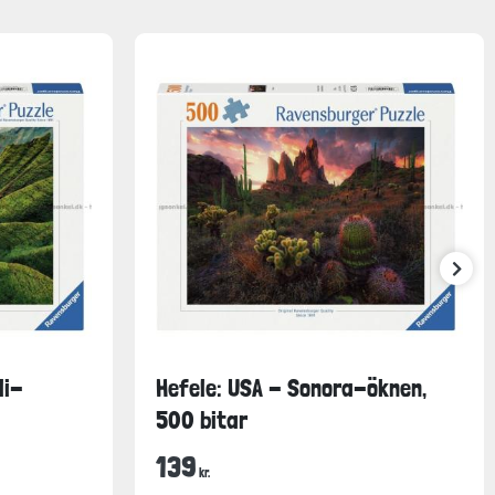
li-
Hefele: USA - Sonora-öknen,
500 bitar
139
kr.