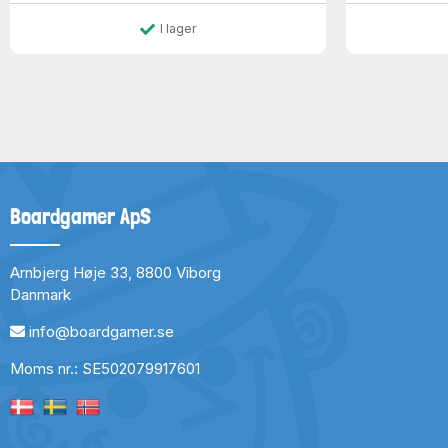
I lager
Boardgamer ApS
Arnbjerg Høje 33, 8800 Viborg
Danmark
info@boardgamer.se
Moms nr.: SE502079917601