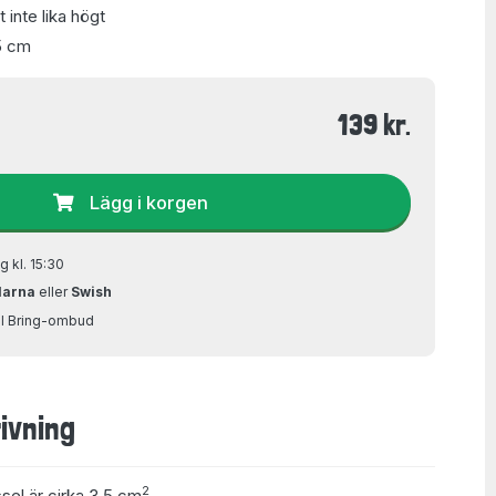
 inte lika högt
5 cm
139 kr.
Lägg i korgen
g kl. 15:30
larna
eller
Swish
ill Bring-ombud
ivning
2
ssel är cirka 3,5 cm
.