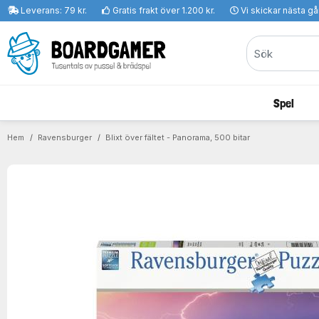
Leverans: 79 kr.
Gratis frakt över 1.200 kr.
Vi skickar nästa g
Spel
Hem
Ravensburger
Blixt över fältet - Panorama, 500 bitar