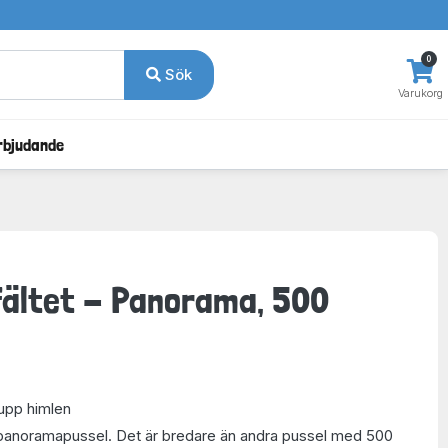
0
Sök
Varukorg
rbjudande
 fältet - Panorama, 500
 upp himlen
 panoramapussel. Det är bredare än andra pussel med 500