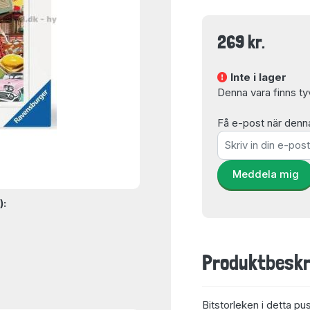
269 kr.
Inte i lager
Denna vara finns tyvär
Få e-post när denna 
Meddela mig
):
Produktbeskr
Bitstorleken i detta pu