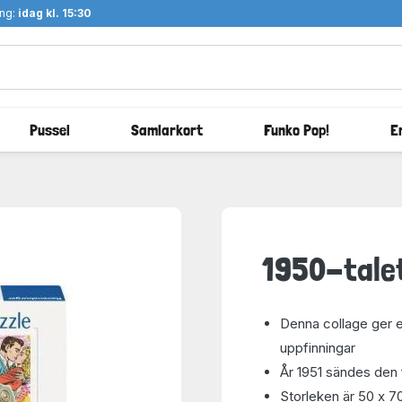
ång:
idag kl. 15:30
Pussel
Samlarkort
Funko Pop!
E
1950-talet
Denna collage ger e
uppfinningar
År 1951 sändes den 
Storleken är 50 x 7