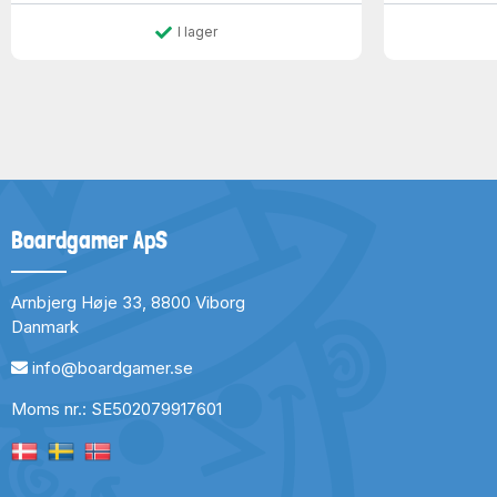
I lager
Boardgamer ApS
Arnbjerg Høje 33, 8800 Viborg
Danmark
info@boardgamer.se
Moms nr.: SE502079917601