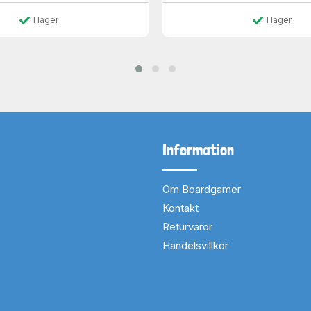
I lager
I lager
Information
Om Boardgamer
Kontakt
Returvaror
Handelsvillkor