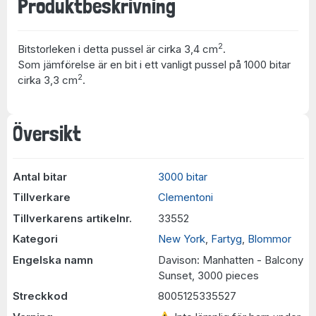
Produktbeskrivning
2
Bitstorleken i detta pussel är cirka 3,4 cm
.
Som jämförelse är en bit i ett vanligt pussel på 1000 bitar
2
cirka 3,3 cm
.
Översikt
Antal bitar
3000 bitar
Tillverkare
Clementoni
Tillverkarens artikelnr.
33552
Kategori
New York
,
Fartyg
,
Blommor
Engelska namn
Davison: Manhatten - Balcony
Sunset, 3000 pieces
Streckkod
8005125335527