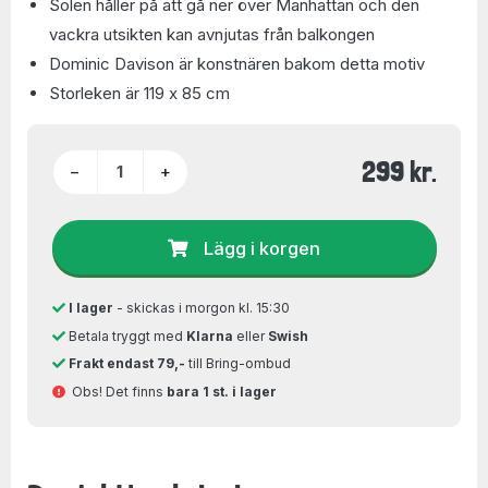
Solen håller på att gå ner över Manhattan och den
vackra utsikten kan avnjutas från balkongen
Dominic Davison är konstnären bakom detta motiv
Storleken är 119 x 85 cm
299 kr.
−
+
Lägg i korgen
I lager
- skickas i morgon kl. 15:30
Betala tryggt med
Klarna
eller
Swish
Frakt endast 79,-
till Bring-ombud
Obs! Det finns
bara 1 st. i lager