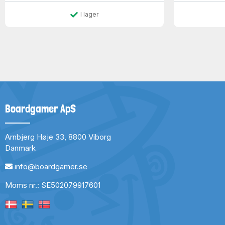
I lager
Boardgamer ApS
Arnbjerg Høje 33, 8800 Viborg
Danmark
info@boardgamer.se
Moms nr.: SE502079917601