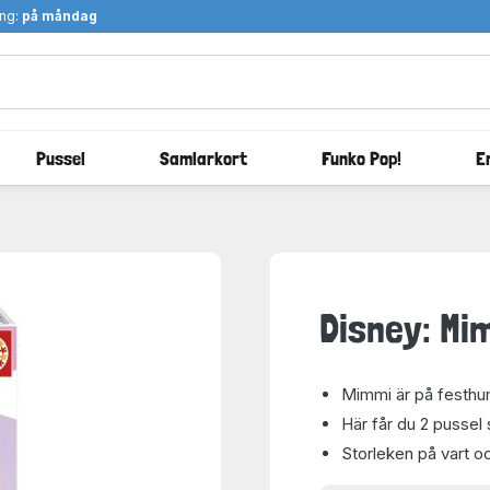
ång:
på måndag
Pussel
Samlarkort
Funko Pop!
E
Disney: Mi
Mimmi är på festhu
Här får du 2 pussel
Storleken på vart o