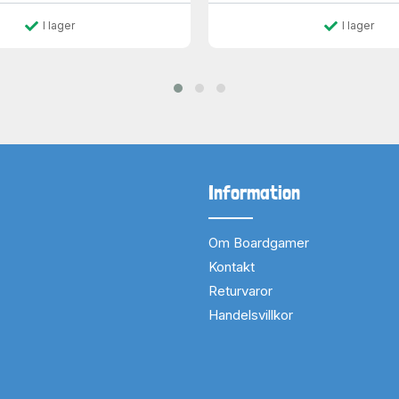
I lager
I lager
Information
Om Boardgamer
Kontakt
Returvaror
Handelsvillkor