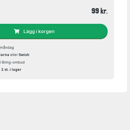
99 kr.
Lägg i korgen
å måndag
larna
eller
Swish
ill Bring-ombud
2 st. i lager