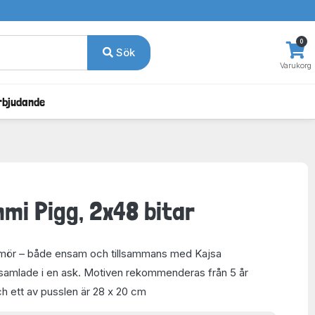
0
Sök
Varukorg
rbjudande
mmi Pigg, 2x48 bitar
mör – både ensam och tillsammans med Kajsa
 samlade i en ask. Motiven rekommenderas från 5 år
ch ett av pusslen är 28 x 20 cm