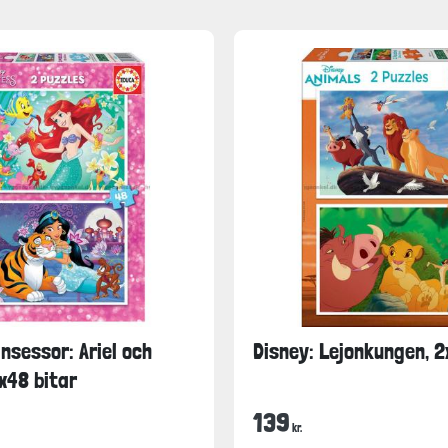
insessor: Ariel och
Disney: Lejonkungen, 2
x48 bitar
139
kr.