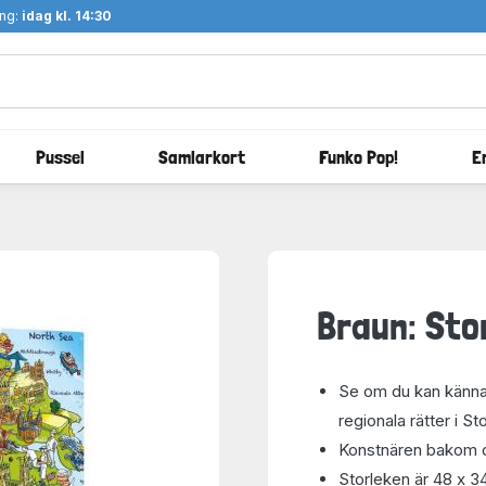
ång:
idag kl. 14:30
Pussel
Samlarkort
Funko Pop!
E
Braun: Sto
Se om du kan känna
regionala rätter i St
Konstnären bakom d
Storleken är 48 x 3