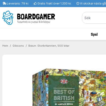
Leverans: 79 kr.
Gratis frakt över 1.200 kr.
Vi skickar nästa g
Spel
Hem
Gibsons
Braun: Storbritannien, 500 bitar