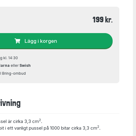
199 kr.
Lägg i korgen
g kl. 14:30
larna
eller
Swish
ill Bring-ombud
ivning
2
ssel är cirka 3,3 cm
.
2
t i ett vanligt pussel på 1000 bitar cirka 3,3 cm
.