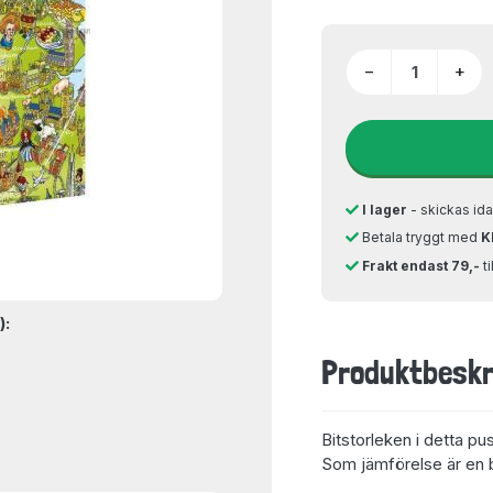
−
+
I lager
- skickas ida
Betala tryggt med
K
Frakt endast 79,-
t
):
Produktbeskr
Bitstorleken i detta pu
Som jämförelse är en bi