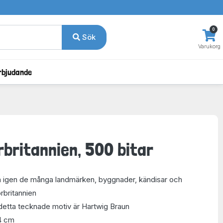
0
Sök
Varukorg
rbjudande
rbritannien, 500 bitar
 igen de många landmärken, byggnader, kändisar och
orbritannien
etta tecknade motiv är Hartwig Braun
4 cm