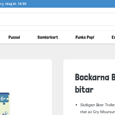
ång:
idag kl. 14:30
Pussel
Samlarkort
Funko Pop!
E
Bockarna B
bitar
Slutligen åker Troll
ritat av Gry Moursu