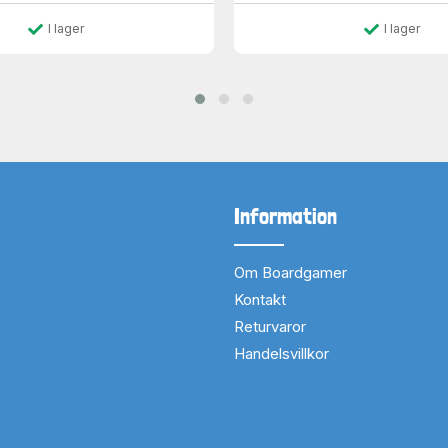
I lager
I lager
Information
Om Boardgamer
Kontakt
Returvaror
Handelsvillkor