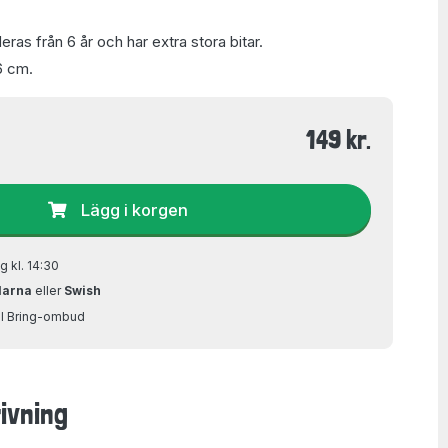
as från 6 år och har extra stora bitar.
6 cm.
149 kr.
Lägg i korgen
g kl. 14:30
larna
eller
Swish
ill Bring-ombud
ivning