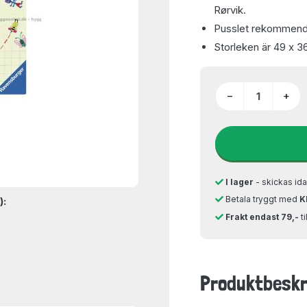
Rørvik.
Pusslet rekommender
Storleken är 49 x 3
−
+
I lager
- skickas ida
Betala tryggt med
K
):
Frakt endast 79,-
t
Produktbeskr