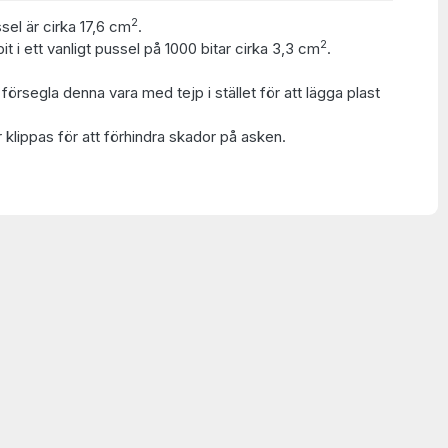
2
ssel är cirka 17,6 cm
.
2
t i ett vanligt pussel på 1000 bitar cirka 3,3 cm
.
t försegla denna vara med tejp i stället för att lägga plast
 klippas för att förhindra skador på asken.