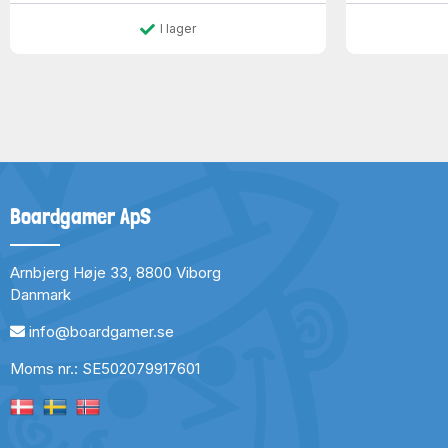
I lager
Boardgamer ApS
Arnbjerg Høje 33, 8800 Viborg
Danmark
info@boardgamer.se
Moms nr.: SE502079917601