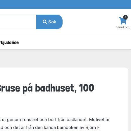
0
Sök
Varukorg
rbjudande
ruse på badhuset, 100
et ut genom fönstret och bort från badlandet. Motivet är
nd och det är från den kända barnboken av Bjørn F.