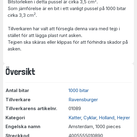
2
Bitstorleken i detta pussel är cirka 3,5 cm
.
Som jämförelse är en bit i ett vanligt pussel på 1000 bitar
2
cirka 3,3 cm
.
Tillverkaren har valt att försegla denna vara med tejp i
stället för att lägga plast runt asken.
Tejpen ska skäras eller klippas för att förhindra skador på
asken.
Översikt
Antal bitar
1000 bitar
Tillverkare
Ravensburger
Tillverkarens artikelnr.
01089
Kategori
Katter
,
Cyklar
,
Holland
,
Hejrer
Engelska namn
Amsterdam, 1000 pieces
Streckkod
4005555010890