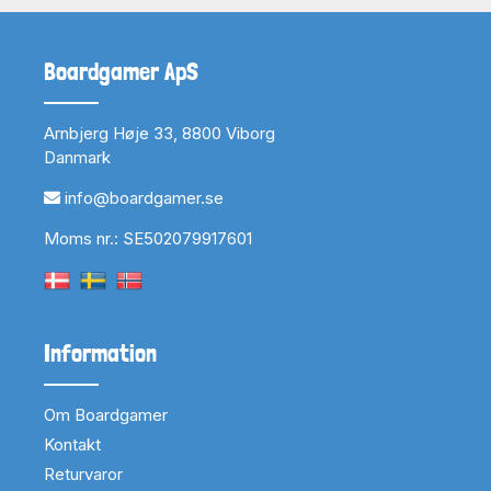
Boardgamer ApS
Arnbjerg Høje 33, 8800 Viborg
Danmark
info@boardgamer.se
Moms nr.: SE502079917601
Information
Om Boardgamer
Kontakt
Returvaror