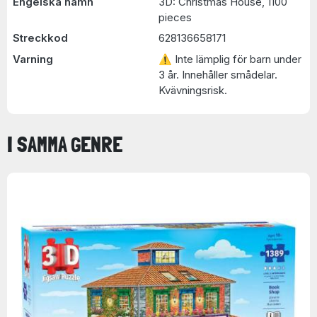
Engelska namn
3D: Christmas House, 1100
pieces
Streckkod
628136658171
Varning
⚠ Inte lämplig för barn under
3 år. Innehåller smådelar.
Kvävningsrisk.
I SAMMA GENRE