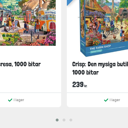
sresa, 1000 bitar
Crisp: Den mysiga butik
1000 bitar
239
kr.
I lager
I lager