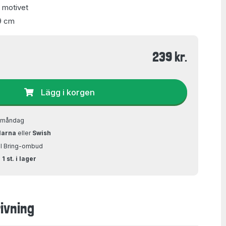
t motivet
9 cm
239 kr.
Lägg i korgen
å måndag
larna
eller
Swish
ill Bring-ombud
1 st. i lager
ivning