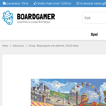
Leverans: 79 kr.
Gratis frakt över 1.200 kr.
Vi skickar nästa g
Spel
Hem
Gibsons
Crisp: Nöjespark vid vattnet, 1000 bitar