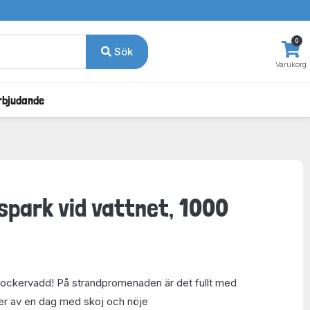
0
Sök
Varukorg
rbjudande
espark vid vattnet, 1000
n sockervadd! På strandpromenaden är det fullt med
er av en dag med skoj och nöje