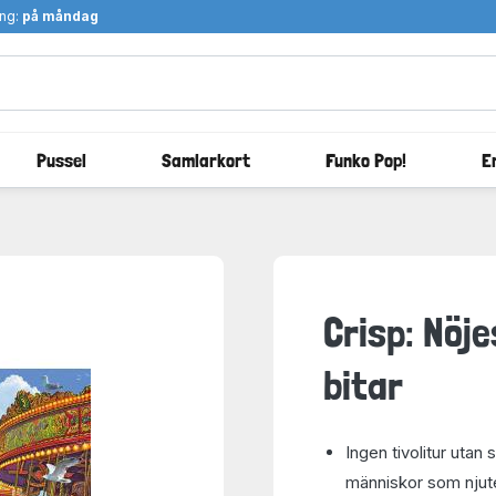
ång:
på måndag
Pussel
Samlarkort
Funko Pop!
E
Crisp: Nöj
bitar
Ingen tivolitur uta
människor som njut