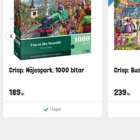
Crisp: Nöjespark, 1000 bitar
Crisp: Bu
189
239
kr.
kr.
I lager