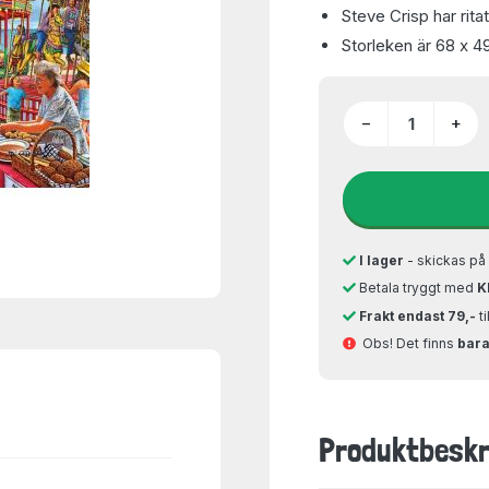
Steve Crisp har rita
Storleken är 68 x 4
−
+
I lager
- skickas p
Betala tryggt med
K
Frakt endast 79,-
t
Obs! Det finns
bara 
Produktbeskr