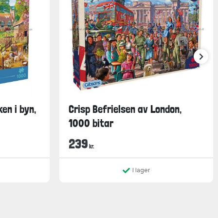
en i byn,
Crisp Befrielsen av London,
1000 bitar
239
kr.
I lager