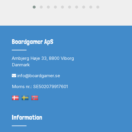
Boardgamer ApS
Arnbjerg Høje 33, 8800 Viborg
Danmark
info@boardgamer.se
Moms nr.: SE502079917601
Information