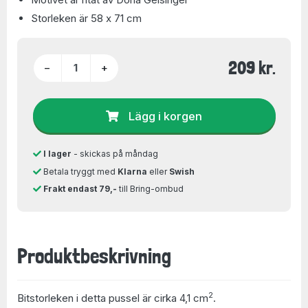
Storleken är 58 x 71 cm
209 kr.
−
+
Lägg i korgen
I lager
- skickas på måndag
Betala tryggt med
Klarna
eller
Swish
Frakt endast 79,-
till Bring-ombud
Produktbeskrivning
2
Bitstorleken i detta pussel är cirka 4,1 cm
.