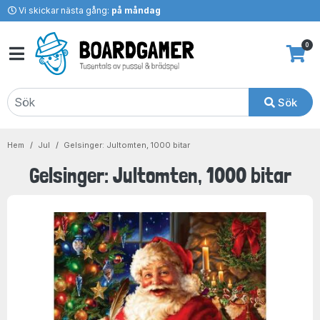
Vi skickar nästa gång:
på måndag
0
Sök
Hem
Jul
Gelsinger: Jultomten, 1000 bitar
Gelsinger: Jultomten, 1000 bitar