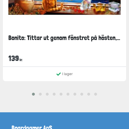
Bonito: Tittar ut genom fönstret på hösten,...
139
kr.
I lager
Boardgamer ApS