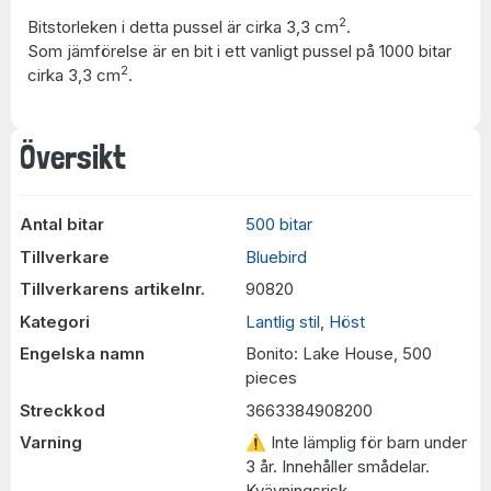
2
Bitstorleken i detta pussel är cirka 3,3 cm
.
Som jämförelse är en bit i ett vanligt pussel på 1000 bitar
2
cirka 3,3 cm
.
Översikt
Antal bitar
500 bitar
Tillverkare
Bluebird
Tillverkarens artikelnr.
90820
Kategori
Lantlig stil
,
Höst
Engelska namn
Bonito: Lake House, 500
pieces
Streckkod
3663384908200
Varning
⚠ Inte lämplig för barn under
3 år. Innehåller smådelar.
Kvävningsrisk.