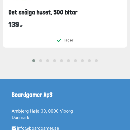
Det snöiga huset, 500 bitar
139
kr.
I lager
Boardgamer ApS
Arnbjerg Høje 33, 8800 Viborg
Danmark
info@boardgamer.se