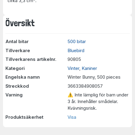
cirka 3,3 cm
.
Översikt
Antal bitar
500 bitar
Tillverkare
Bluebird
Tillverkarens artikelnr.
90805
Kategori
Vinter
,
Kaniner
Engelska namn
Winter Bunny, 500 pieces
Streckkod
3663384908057
Varning
⚠ Inte lämplig för barn under
3 år. Innehåller smådelar.
Kvävningsrisk.
Produktsäkerhet
Visa