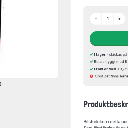
−
+
I lager
- skickas p
Betala tryggt med
K
Frakt endast 79,-
t
Obs! Det finns
bara 
):
Produktbeskr
Bitstorleken i detta pu
Som jämförelse är en bi