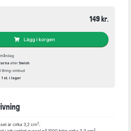
149 kr.
Lägg i korgen
å måndag
larna
eller
Swish
ill Bring-ombud
1 st. i lager
ivning
2
ssel är cirka 3,2 cm
.
2
t i ett vanligt pussel på 1000 bitar cirka 3,3 cm
.