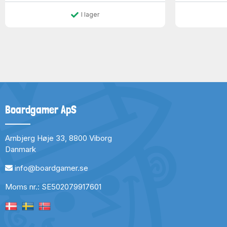
I lager
Boardgamer ApS
Arnbjerg Høje 33, 8800 Viborg
Danmark
info@boardgamer.se
Moms nr.: SE502079917601