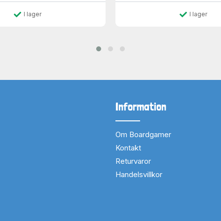
I lager
I lager
Information
Om Boardgamer
Kontakt
Returvaror
Handelsvillkor