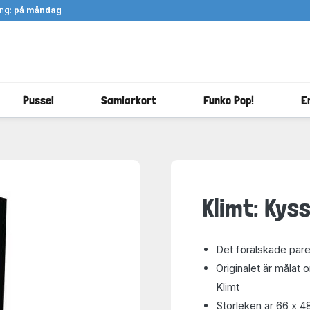
ång:
på måndag
Pussel
Samlarkort
Funko Pop!
E
Klimt: Kys
Det förälskade pare
Originalet är målat
Klimt
Storleken är 66 x 4