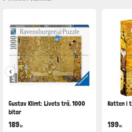
Gustav Klimt: Livets trä, 1000
Katten i 
bitar
189
199
kr.
kr.