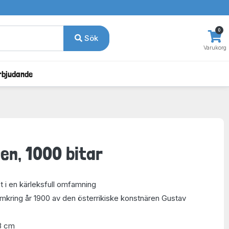
0
Sök
Varukorg
rbjudande
sen, 1000 bitar
t i en kärleksfull omfamning
 omkring år 1900 av den österrikiske konstnären Gustav
8 cm