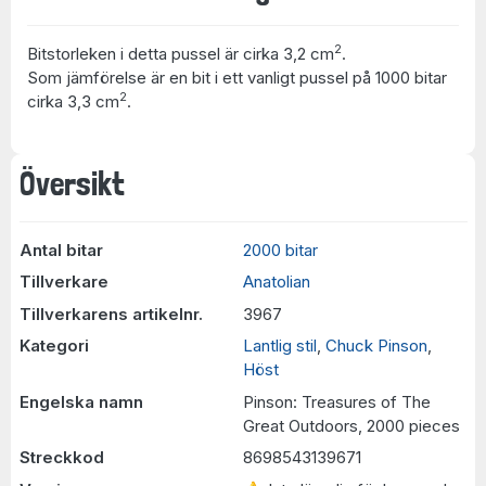
2
Bitstorleken i detta pussel är cirka 3,2 cm
.
Som jämförelse är en bit i ett vanligt pussel på 1000 bitar
2
cirka 3,3 cm
.
Översikt
Antal bitar
2000 bitar
Tillverkare
Anatolian
Tillverkarens artikelnr.
3967
Kategori
Lantlig stil
,
Chuck Pinson
,
Höst
Engelska namn
Pinson: Treasures of The
Great Outdoors, 2000 pieces
Streckkod
8698543139671