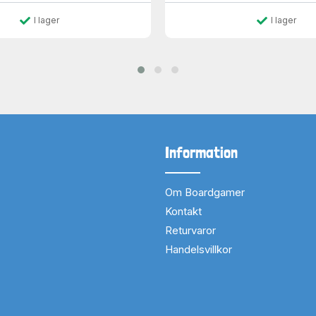
I lager
I lager
Information
Om Boardgamer
Kontakt
Returvaror
Handelsvillkor