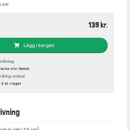
6 cm
139 kr.
Lägg i korgen
å måndag
larna
eller
Swish
ill Bring-ombud
2 st. i lager
ivning
2
ssel är cirka 3,5 cm
.