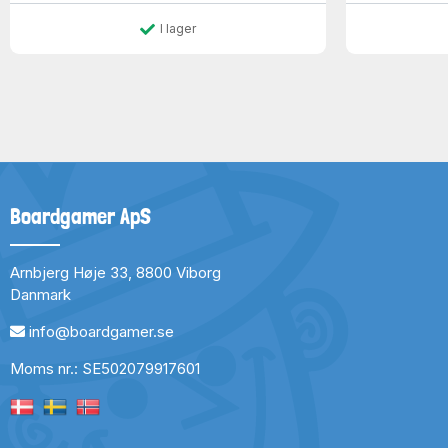
I lager
Boardgamer ApS
Arnbjerg Høje 33, 8800 Viborg
Danmark
info@boardgamer.se
Moms nr.: SE502079917601