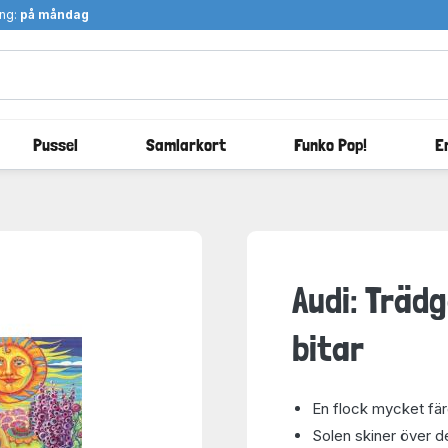
ång:
på måndag
Pussel
Samlarkort
Funko Pop!
E
Audi: Träd
bitar
En flock mycket fär
Solen skiner över de