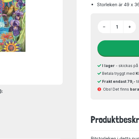
Storleken är 49 x 3
−
+
I lager
- skickas p
Betala tryggt med
K
Frakt endast 79,-
t
Obs! Det finns
bara 
):
Produktbeskr
Bitstorleken i detta pu