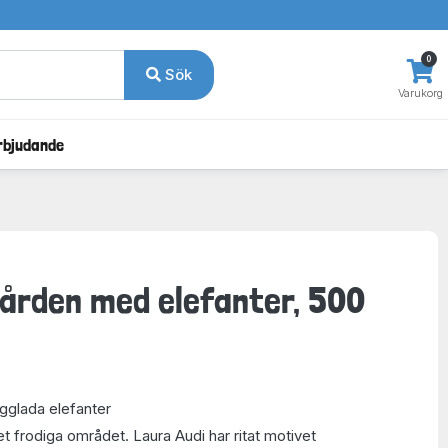
0
Sök
Varukorg
rbjudande
gården med elefanter, 500
gglada elefanter
t frodiga området. Laura Audi har ritat motivet