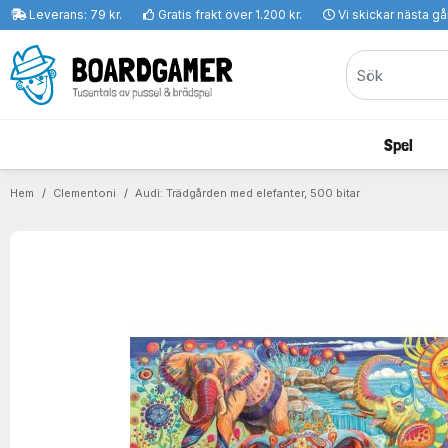
Leverans: 79 kr.
Gratis frakt över 1.200 kr.
Vi skickar nästa g
Spel
Hem
Clementoni
Audi: Trädgården med elefanter, 500 bitar