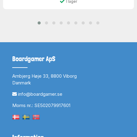
I lager
Boardgamer ApS
Arnbjerg Høje 33, 8800 Viborg
Danmark
info@boardgamer.se
Moms nr.: SE502079917601