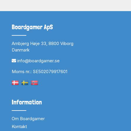
Boardgamer ApS
Arnbjerg Høje 33, 8800 Viborg
Danmark
info@boardgamer.se
Moms nr.: SE502079917601
Information
Om Boardgamer
Kontakt