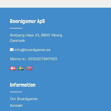
Boardgamer ApS
Arnbjerg Høje 33, 8800 Viborg
Danmark
info@boardgamer.se
Moms nr.: SE502079917601
Information
Om Boardgamer
Kontakt