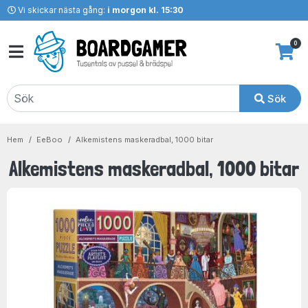
Vi skickar nästa gång:
i morgon kl. 15:30
0
Sök
Hem
EeBoo
Alkemistens maskeradbal, 1000 bitar
Alkemistens maskeradbal, 1000 bitar