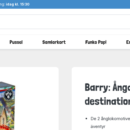
ång:
idag kl. 15:30
Pussel
Samlarkort
Funko Pop!
E
Barry: Ång
destinatio
De 2 ånglokomotiven
äventyr