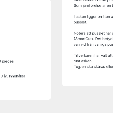
Som jämförelse är en bi
I asken ligger en liten
pusslet.
Notera att pusslet har 
(SmartCut). Det betyder
van vid från vanliga pu
Tillverkaren har valt at
runt asken.
0 pieces
Tejpen ska skäras eller
3 år. Innehåller