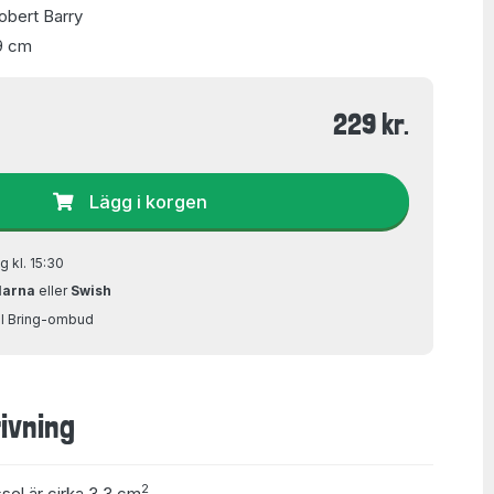
Robert Barry
9 cm
229 kr.
Lägg i korgen
g kl. 15:30
larna
eller
Swish
ill Bring-ombud
ivning
2
ssel är cirka 3,3 cm
.