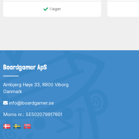
I lager
Boardgamer ApS
Arnbjerg Høje 33, 8800 Viborg
Danmark
info@boardgamer.se
Moms nr.: SE502079917601