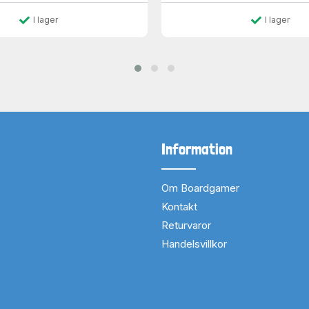
I lager
I lager
Information
Om Boardgamer
Kontakt
Returvaror
Handelsvillkor