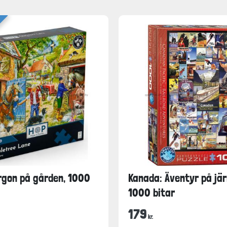
rgon på gården, 1000
Kanada: Äventyr på jä
1000 bitar
179
kr.