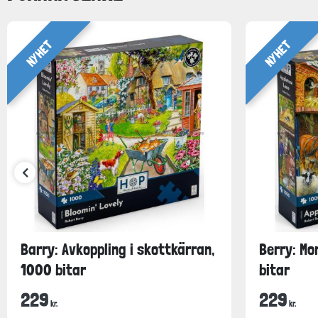
NYHET
NYHET
Barry: Avkoppling i skottkärran,
Berry: Mo
1000 bitar
bitar
229
229
kr.
kr.