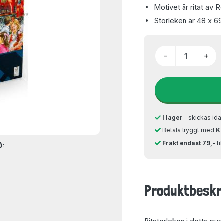
Motivet är ritat av 
Storleken är 48 x 6
−
+
I lager
- skickas ida
Betala tryggt med
K
Frakt endast 79,-
t
):
Produktbeskr
Bitstorleken i detta pu