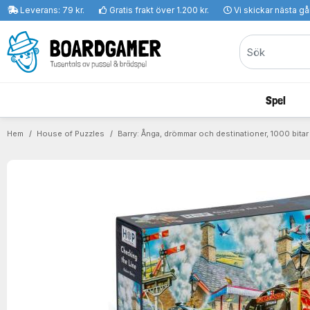
Leverans: 79 kr.
Gratis frakt över 1.200 kr.
Vi skickar nästa g
Spel
Hem
House of Puzzles
Barry: Ånga, drömmar och destinationer, 1000 bitar