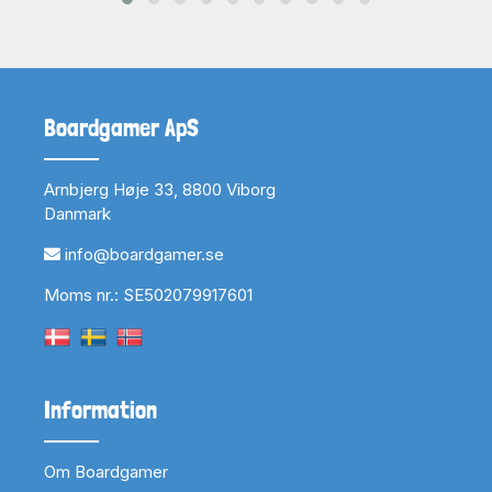
Boardgamer ApS
Arnbjerg Høje 33, 8800 Viborg
Danmark
info@boardgamer.se
Moms nr.: SE502079917601
Information
Om Boardgamer