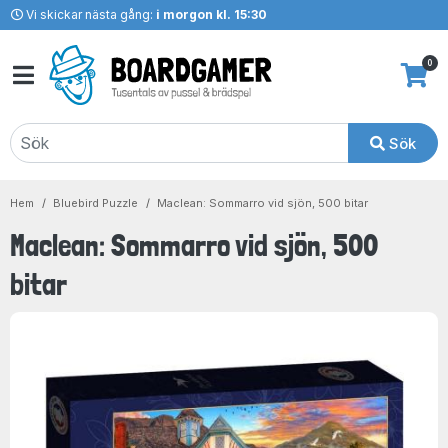
Vi skickar nästa gång:
i morgon kl. 15:30
0
Sök
Hem
Bluebird Puzzle
Maclean: Sommarro vid sjön, 500 bitar
Maclean: Sommarro vid sjön, 500
bitar