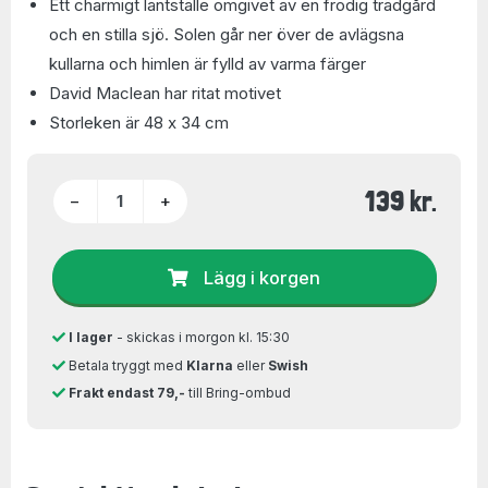
Ett charmigt lantställe omgivet av en frodig trädgård
och en stilla sjö. Solen går ner över de avlägsna
kullarna och himlen är fylld av varma färger
David Maclean har ritat motivet
Storleken är 48 x 34 cm
139 kr.
−
+
Lägg i korgen
I lager
- skickas i morgon kl. 15:30
Betala tryggt med
Klarna
eller
Swish
Frakt endast 79,-
till Bring-ombud