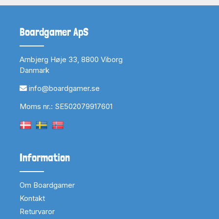
Boardgamer ApS
Arnbjerg Høje 33, 8800 Viborg
Danmark
info@boardgamer.se
Moms nr.: SE502079917601
Information
Om Boardgamer
Kontakt
Returvaror