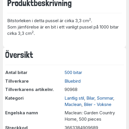
Produktbeskrivning
2
Bitstorleken i detta pussel är cirka 3,3 cm
.
Som jämförelse är en bit i ett vanligt pussel på 1000 bitar
2
cirka 3,3 cm
.
Översikt
Antal bitar
500 bitar
Tillverkare
Bluebird
Tillverkarens artikelnr.
90968
Kategori
Lantlig stil
,
Bilar
,
Sommar
,
Maclean
,
Biler - Voksne
Engelska namn
Maclean: Garden Country
Home, 500 pieces
Streckkod
3663384909689