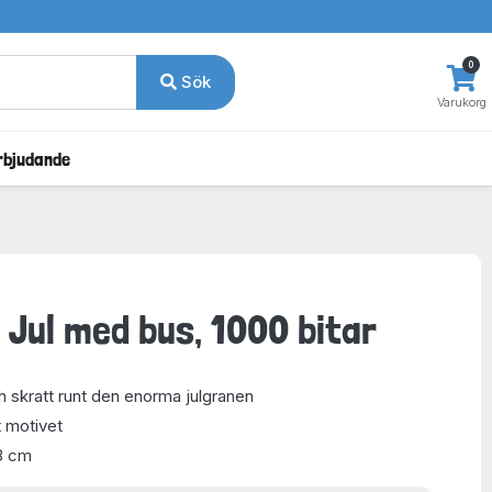
0
Sök
Varukorg
rbjudande
 Jul med bus, 1000 bitar
ch skratt runt den enorma julgranen
t motivet
8 cm