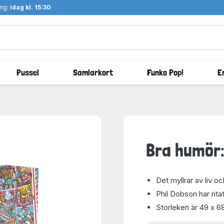
ång:
idag kl. 15:30
Pussel
Samlarkort
Funko Pop!
E
Bra humör:
Det myllrar av liv o
Phil Dobson har rita
Storleken är 49 x 6