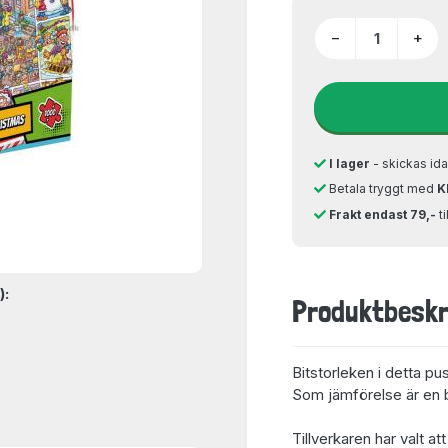
−
+
I lager
- skickas ida
Betala tryggt med
K
Frakt endast 79,-
t
):
Produktbeskr
Bitstorleken i detta pu
Som jämförelse är en bi
Tillverkaren har valt at