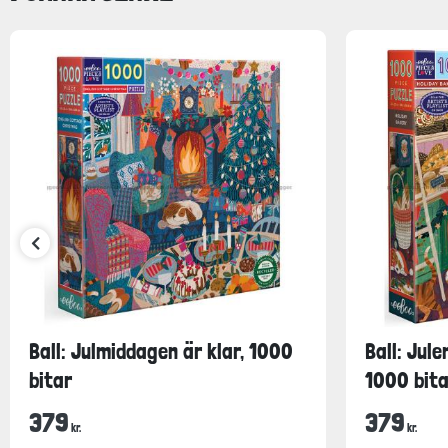
Ball: Julmiddagen är klar, 1000
Ball: Jule
bitar
1000 bita
379
379
kr.
kr.