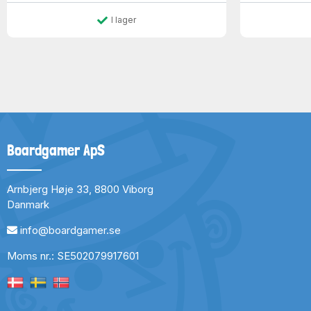
I lager
Boardgamer ApS
Arnbjerg Høje 33, 8800 Viborg
Danmark
info@boardgamer.se
Moms nr.: SE502079917601