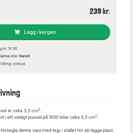
239 kr.
Lägg i korgen
g kl. 15:30
larna
eller
Swish
ill Bring-ombud
ivning
2
ssel är cirka 3,3 cm
.
2
t i ett vanligt pussel på 1000 bitar cirka 3,3 cm
.
t försegla denna vara med tejp i stället för att lägga plast