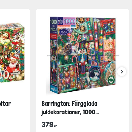
bitar
Barrington: Färgglada
juldekorationer, 1000...
379
kr.