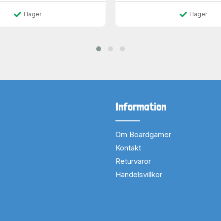
I lager
I lager
Information
Om Boardgamer
Kontakt
Returvaror
Handelsvillkor