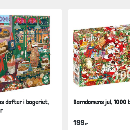
ns dofter i bageriet,
Barndomens jul, 1000 
r
199
kr.