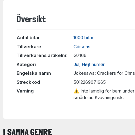
Översikt
Antal bitar
1000 bitar
Tillverkare
Gibsons
Tillverkarens artikelnr.
G7166
Kategori
Jul
,
Højt humør
Engelska namn
Jokesaws: Crackers for Chri
Streckkod
5012269071665
Varning
⚠ Inte lämplig för barn under 
smådelar. Kvävningsrisk.
I SAMMA GENRE