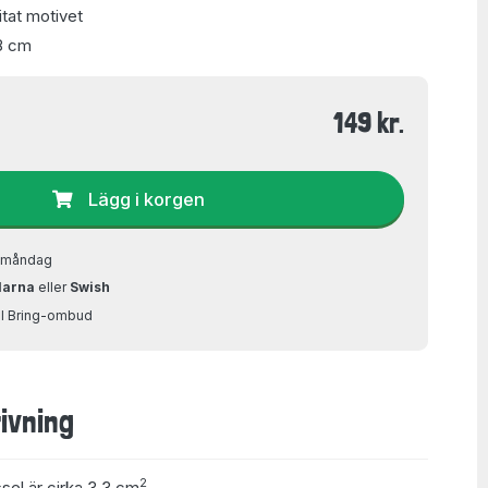
tat motivet
8 cm
149 kr.
Lägg i korgen
å måndag
larna
eller
Swish
ill Bring-ombud
ivning
2
ssel är cirka 3,3 cm
.