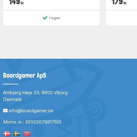
149
179
kr.
kr.
I lager
Boardgamer ApS
Arnbjerg Høje 33, 8800 Viborg
Danmark
info@boardgamer.se
Moms nr.: SE502079917601