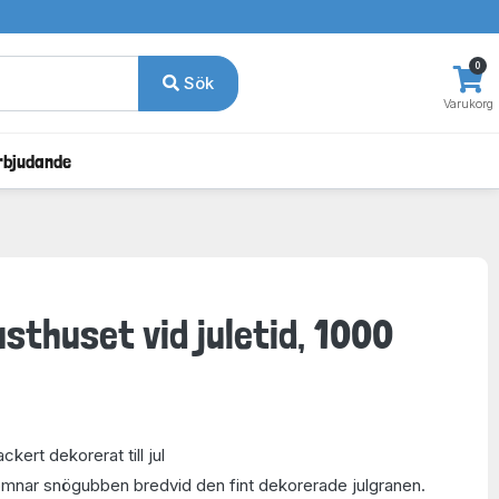
0
Sök
Varukorg
rbjudande
sthuset vid juletid, 1000
kert dekorerat till jul
omnar snögubben bredvid den fint dekorerade julgranen.