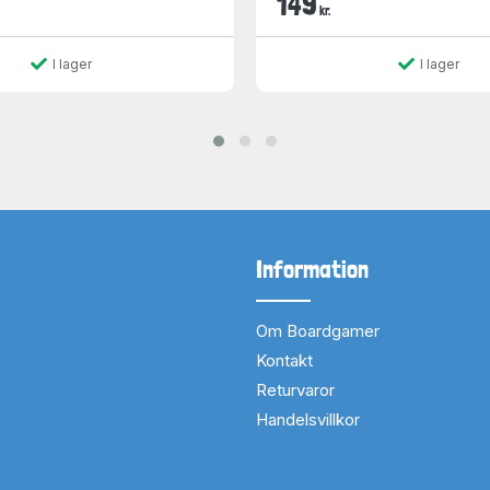
149
kr.
I lager
I lager
Information
Om Boardgamer
Kontakt
Returvaror
Handelsvillkor