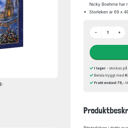
Nicky Boehme har ri
Storleken är 69 x 4
−
+
I lager
- skickas p
Betala tryggt med
K
Frakt endast 79,-
t
):
Produktbeskr
Bitstorleken i detta pu