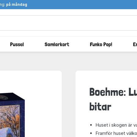
ång:
på måndag
Pussel
Samlarkort
Funko Pop!
E
Boehme: Lu
bitar
Huset i skogen är vac
Framför huset välk