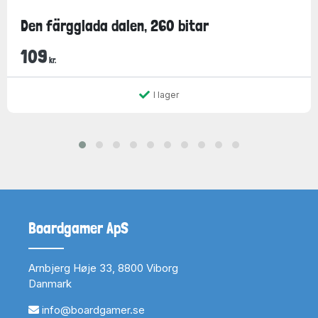
Den färgglada dalen, 260 bitar
109
kr.
I lager
Boardgamer ApS
Arnbjerg Høje 33, 8800 Viborg
Danmark
info@boardgamer.se