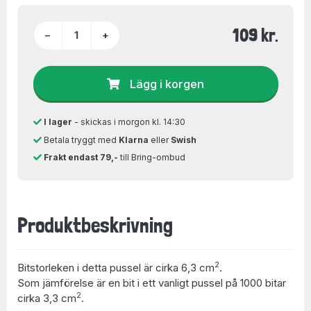
109 kr.
−
+
Lägg i korgen
I lager
- skickas i morgon kl. 14:30
Betala tryggt med
Klarna
eller
Swish
Frakt endast 79,-
till Bring-ombud
Produktbeskrivning
2
Bitstorleken i detta pussel är cirka 6,3 cm
.
Som jämförelse är en bit i ett vanligt pussel på 1000 bitar
2
cirka 3,3 cm
.