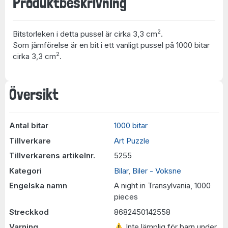
Produktbeskrivning
2
Bitstorleken i detta pussel är cirka 3,3 cm
.
Som jämförelse är en bit i ett vanligt pussel på 1000 bitar
2
cirka 3,3 cm
.
Översikt
Antal bitar
1000 bitar
Tillverkare
Art Puzzle
Tillverkarens artikelnr.
5255
Kategori
Bilar
,
Biler - Voksne
Engelska namn
A night in Transylvania, 1000
pieces
Streckkod
8682450142558
Varning
⚠ Inte lämplig för barn under