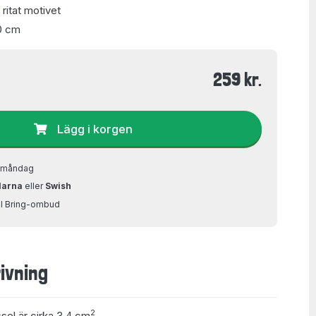
ritat motivet
0 cm
259 kr.
Lägg i korgen
å måndag
larna
eller
Swish
ill Bring-ombud
ivning
2
ssel är cirka 3,4 cm
.