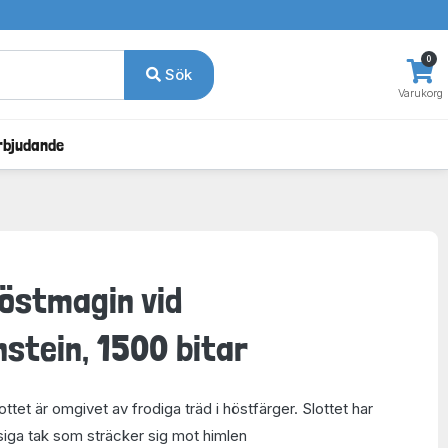
0
Sök
Varukorg
rbjudande
östmagin vid
tein, 1500 bitar
tet är omgivet av frodiga träd i höstfärger. Slottet har
siga tak som sträcker sig mot himlen