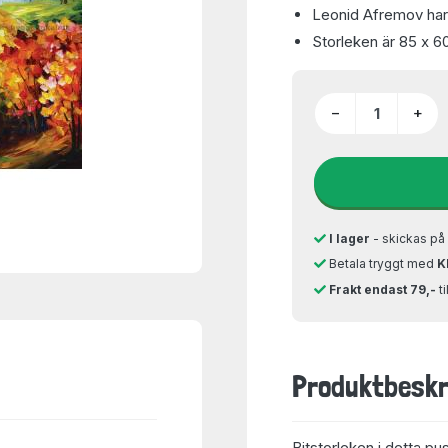
Leonid Afremov har 
Storleken är 85 x 6
−
+
I lager
- skickas p
Betala tryggt med
K
Frakt endast 79,-
t
Produktbeskr
Bitstorleken i detta pu