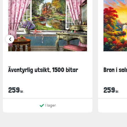
Äventyrlig utsikt, 1500 bitar
Bron i so
259
259
kr.
kr.
I lager