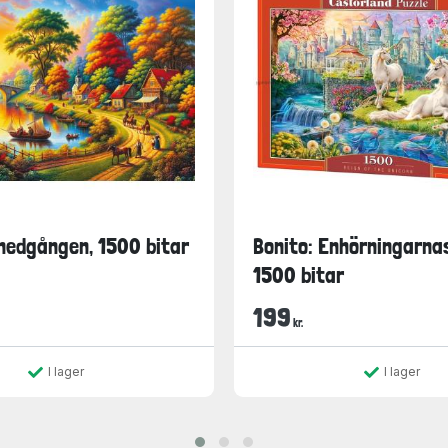
lnedgången, 1500 bitar
Bonito: Enhörningarnas
1500 bitar
199
kr.
I lager
I lager