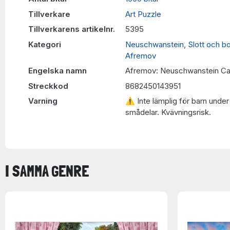
Tillverkare
Art Puzzle
Tillverkarens artikelnr.
5395
Kategori
Neuschwanstein
,
Slott och b
Afremov
Engelska namn
Afremov: Neuschwanstein Cas
Streckkod
8682450143951
Varning
⚠ Inte lämplig för barn under 
smådelar. Kvävningsrisk.
I SAMMA GENRE