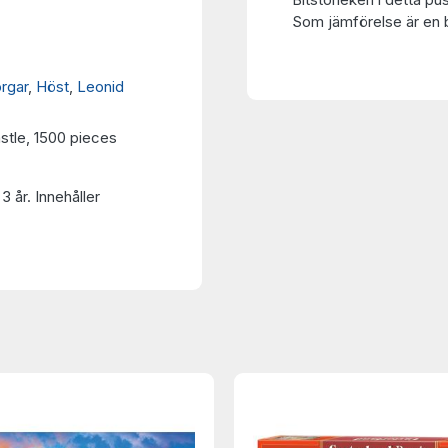
Som jämförelse är en bi
orgar
,
Höst
,
Leonid
tle, 1500 pieces
3 år. Innehåller