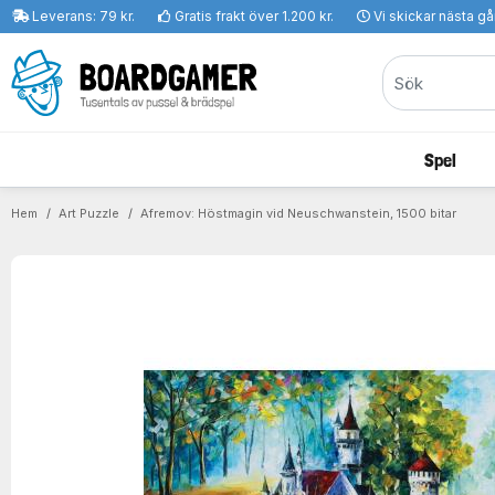
Leverans: 79 kr.
Gratis frakt över 1.200 kr.
Vi skickar nästa g
Spel
Hem
Art Puzzle
Afremov: Höstmagin vid Neuschwanstein, 1500 bitar