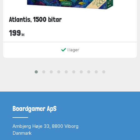
Atlantis, 1500 bitar
199
kr.
I lager
Boardgamer ApS
Arnbjerg Høje 33, 8800 Viborg
Danmark