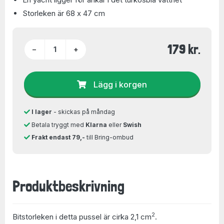
Storleken är 68 x 47 cm
179 kr.
−
+
Lägg i korgen
I lager
- skickas på måndag
Betala tryggt med
Klarna
eller
Swish
Frakt endast 79,-
till Bring-ombud
Produktbeskrivning
2
Bitstorleken i detta pussel är cirka 2,1 cm
.