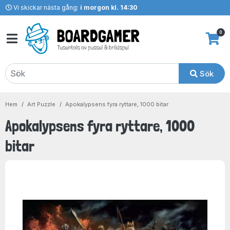
Vi skickar nästa gång:
i morgon kl. 14:30
0
Sök
Hem
Art Puzzle
Apokalypsens fyra ryttare, 1000 bitar
Apokalypsens fyra ryttare, 1000
bitar