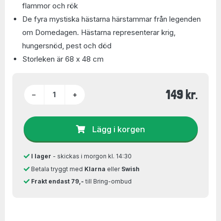
flammor och rök
De fyra mystiska hästarna härstammar från legenden
om Domedagen. Hästarna representerar krig,
hungersnöd, pest och död
Storleken är 68 x 48 cm
149 kr.
−
+
Lägg i korgen
I lager
- skickas i morgon kl. 14:30
Betala tryggt med
Klarna
eller
Swish
Frakt endast 79,-
till Bring-ombud