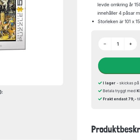
levde omkring år 15
innehåller 4 påsar m
Storleken är 101 x 
−
+
I lager
- skickas p
Betala tryggt med
K
):
Frakt endast 79,-
t
Produktbeskr