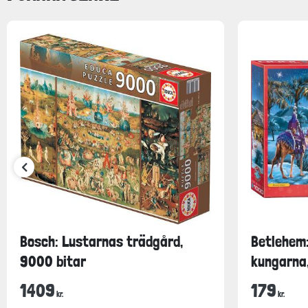
Bosch: Lustarnas trädgård,
Betlehem:
9000 bitar
kungarna,
1409
179
kr.
kr.