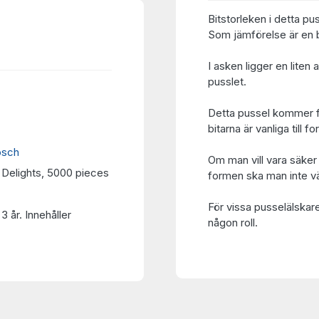
Bitstorleken i detta pus
Som jämförelse är en bi
I asken ligger en liten
pusslet.
Detta pussel kommer f
bitarna är vanliga til
osch
Om man vill vara säker 
 Delights, 5000 pieces
formen ska man inte vä
För vissa pusselälskar
3 år. Innehåller
någon roll.