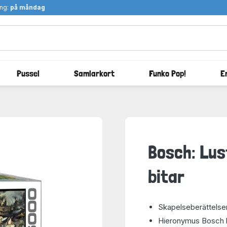
ång:
på måndag
Pussel
Samlarkort
Funko Pop!
E
Bosch: Lus
bitar
Skapelseberättelsen 
Hieronymus Bosch ha