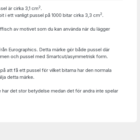
2
sel är cirka 3,1 cm
.
2
t i ett vanligt pussel på 1000 bitar cirka 3,3 cm
.
 affisch av motivet som du kan använda när du lägger
rån Eurographics. Detta märke gör både pussel där
l formen och pussel med Smartcut/asymmetrisk form.
på att få ett pussel för vilket bitarna har den normala
lja detta märke.
e har det stor betydelse medan det för andra inte spelar