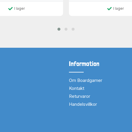
I lager
I lager
Information
Om Boardgamer
Kontakt
Returvaror
Handelsvillkor