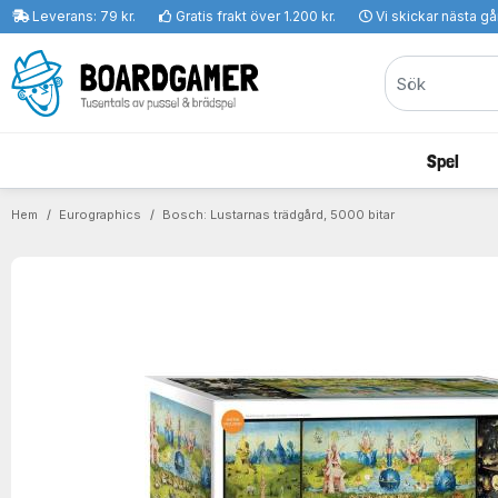
Leverans: 79 kr.
Gratis frakt över 1.200 kr.
Vi skickar nästa g
Spel
Hem
Eurographics
Bosch: Lustarnas trädgård, 5000 bitar