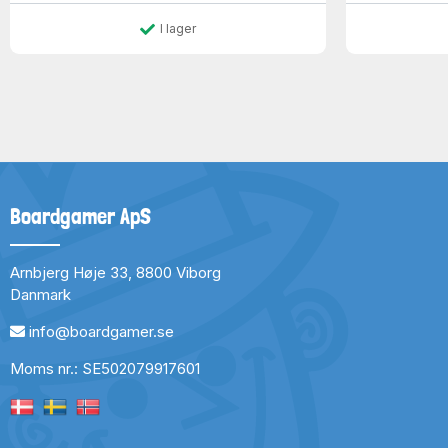
I lager
Boardgamer ApS
Arnbjerg Høje 33, 8800 Viborg
Danmark
info@boardgamer.se
Moms nr.: SE502079917601