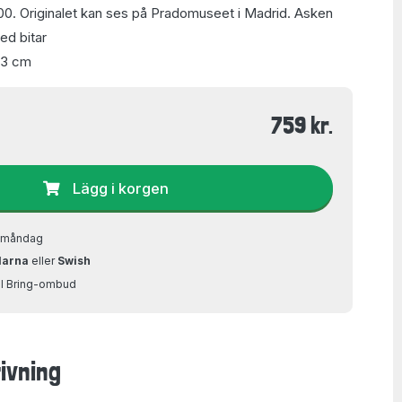
00. Originalet kan ses på Pradomuseet i Madrid. Asken
ed bitar
153 cm
759 kr.
Lägg i korgen
å måndag
larna
eller
Swish
ill Bring-ombud
ivning