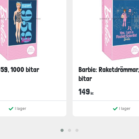
959, 1000 bitar
Barbie: Raketdrömmar
bitar
149
kr.
I lager
I lager