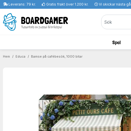
Leverans: 79 kr.
Gratis frakt över 1.200 kr.
Vi skickar nästa g
Spel
Hem
Educa
Bamse på cafébesök, 1000 bitar