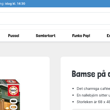
ång:
idag kl. 14:30
Pussel
Samlarkort
Funko Pop!
E
Bamse på c
Det charmiga caféet 
En nallebjörn sitter
Storleken är 68 x 4