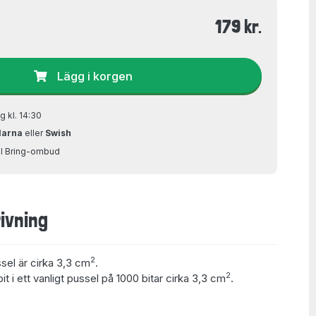
179 kr.
Lägg i korgen
g kl. 14:30
larna
eller
Swish
ill Bring-ombud
ivning
2
ssel är cirka 3,3 cm
.
2
t i ett vanligt pussel på 1000 bitar cirka 3,3 cm
.