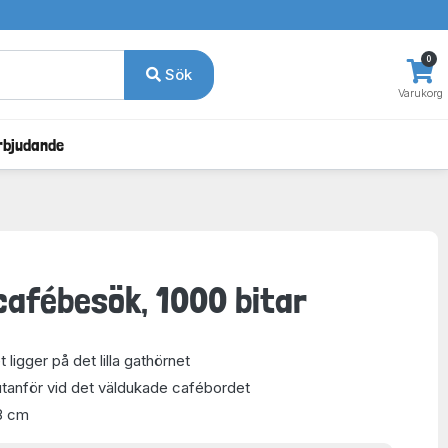
0
Sök
Varukorg
rbjudande
afébesök, 1000 bitar
ligger på det lilla gathörnet
 utanför vid det väldukade cafébordet
8 cm