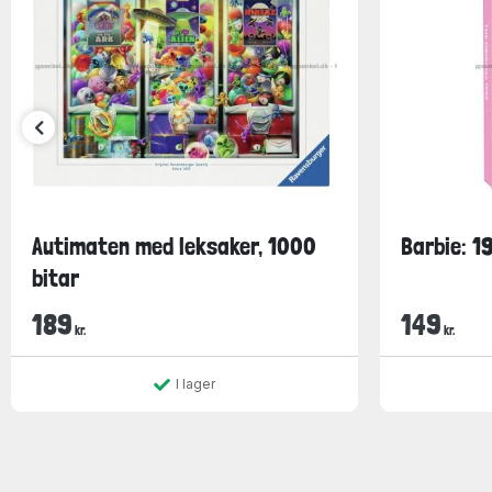
Autimaten med leksaker, 1000
Barbie: 1
bitar
189
149
kr.
kr.
I lager