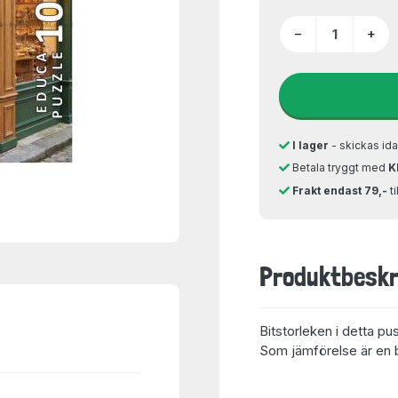
−
+
I lager
- skickas ida
Betala tryggt med
K
Frakt endast 79,-
t
Produktbeskr
Bitstorleken i detta pu
Som jämförelse är en bi