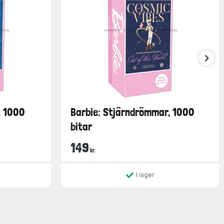
, 1000
Barbie: Stjärndrömmar, 1000
bitar
149
kr.
I lager