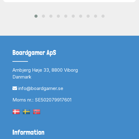
Boardgamer ApS
Arnbjerg Høje 33, 8800 Viborg
Danmark
info@boardgamer.se
Moms nr.: SE502079917601
Information