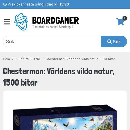
Vi skickar nästa gång:
idag kl. 15:30
0
Sök
Hem
Bluebird Puzzle
Chesterman: Världens vilda natur, 1500 bitar
Chesterman: Världens vilda natur,
1500 bitar