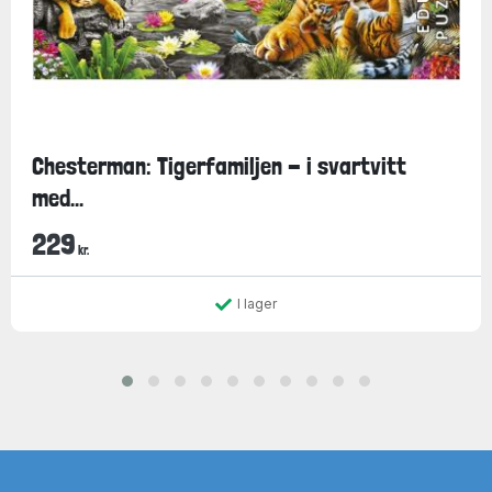
Chesterman: Tigerfamiljen - i svartvitt
med...
229
kr.
I lager