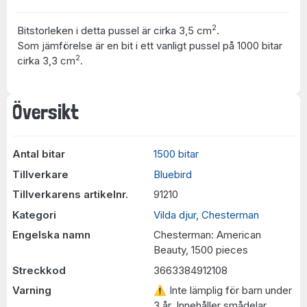
2
Bitstorleken i detta pussel är cirka 3,5 cm
.
Som jämförelse är en bit i ett vanligt pussel på 1000 bitar
2
cirka 3,3 cm
.
Översikt
Antal bitar
1500 bitar
Tillverkare
Bluebird
Tillverkarens artikelnr.
91210
Kategori
Vilda djur
,
Chesterman
Engelska namn
Chesterman: American
Beauty, 1500 pieces
Streckkod
3663384912108
Varning
⚠ Inte lämplig för barn under
3 år. Innehåller smådelar.