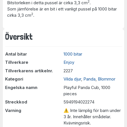
2
Bitstorleken i detta pussel är cirka 3,3 cm
.
Som jämförelse är en bit i ett vanligt pussel på 1000 bitar
2
cirka 3,3 cm
.
Översikt
Antal bitar
1000 bitar
Tillverkare
Enjoy
Tillverkarens artikelnr.
2227
Kategori
Vilda djur
,
Panda
,
Blommor
Engelska namn
Playful Panda Cub, 1000
pieces
Streckkod
5949194022274
Varning
⚠ Inte lämplig för barn under
3 år. Innehåller smådelar.
Kvävningsrisk.