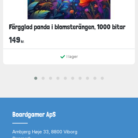
Färgglad panda i blomsterängen, 1000 bitar
149
kr.
I lager
Boardgamer ApS
Arnbjerg Høje 33, 8800 Viborg