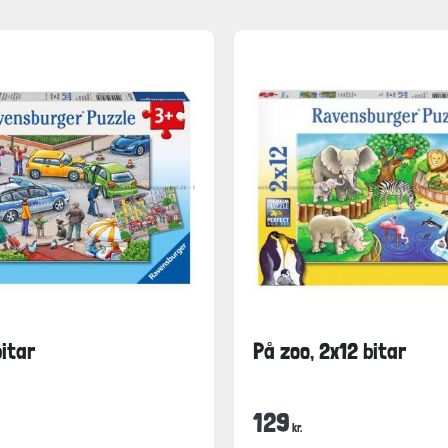
bitar
På zoo, 2x12 bitar
129
kr.