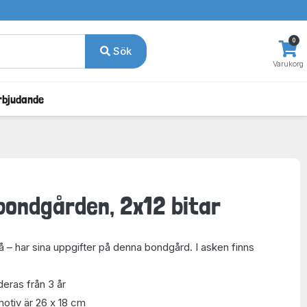
0
Sök
Varukorg
rbjudande
bondgården, 2x12 bitar
å – har sina uppgifter på denna bondgård. I asken finns
ras från 3 år
motiv är 26 x 18 cm