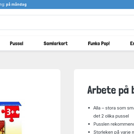
ång:
på måndag
Pussel
Samlarkort
Funko Pop!
E
Arbete på 
Alla – stora som sm
det 2 olika pussel
Pusslen rekommende
Storleken på varje 