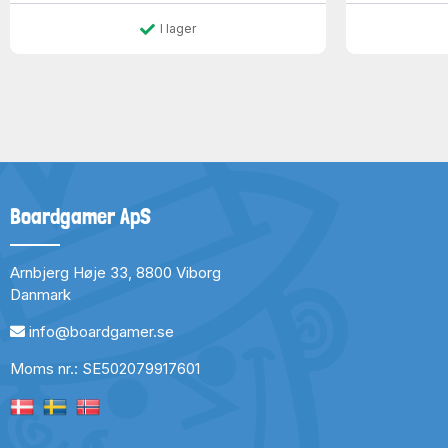
I lager
Boardgamer ApS
Arnbjerg Høje 33, 8800 Viborg
Danmark
info@boardgamer.se
Moms nr.: SE502079917601