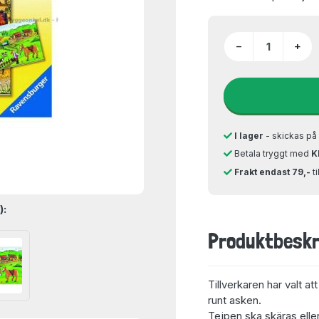
−
+
I lager
- skickas p
Betala tryggt med
K
Frakt endast 79,-
t
):
Produktbeskr
Tillverkaren har valt at
runt asken.
Tejpen ska skäras eller