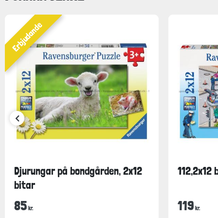
Erbjudande
Djurungar på bondgården, 2x12
112,2x12 
bitar
85
119
kr.
kr.