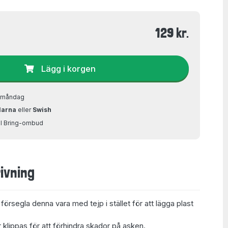
129 kr.
Lägg i korgen
å måndag
larna
eller
Swish
ill Bring-ombud
ivning
t försegla denna vara med tejp i stället för att lägga plast
 klippas för att förhindra skador på asken.