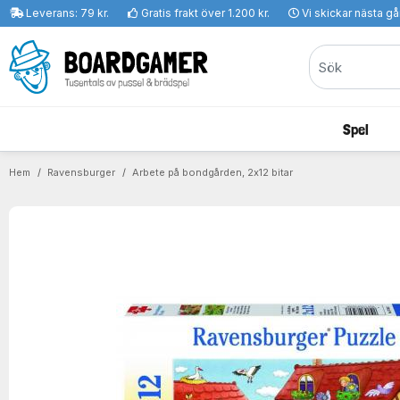
Leverans: 79 kr.
Gratis frakt över 1.200 kr.
Vi skickar nästa g
Spel
Hem
Ravensburger
Arbete på bondgården, 2x12 bitar