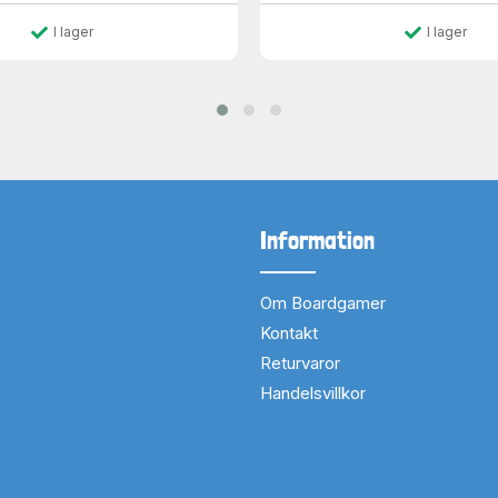
I lager
I lager
Information
Om Boardgamer
Kontakt
Returvaror
Handelsvillkor