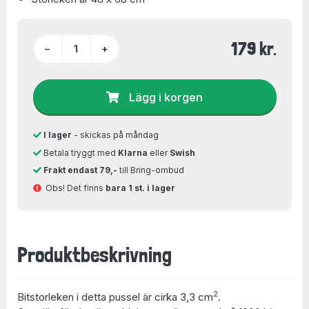
179 kr.
−
+
Lägg i korgen
I lager
- skickas på måndag
Betala tryggt med
Klarna
eller
Swish
Frakt endast 79,-
till Bring-ombud
Obs! Det finns
bara 1 st. i lager
Produktbeskrivning
2
Bitstorleken i detta pussel är cirka 3,3 cm
.