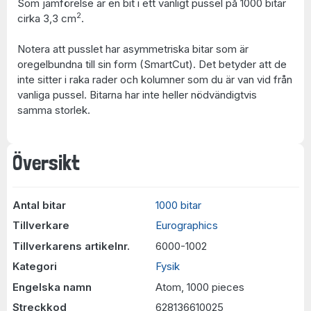
Som jämförelse är en bit i ett vanligt pussel på 1000 bitar
2
cirka 3,3 cm
.
Notera att pusslet har asymmetriska bitar som är
oregelbundna till sin form (SmartCut). Det betyder att de
inte sitter i raka rader och kolumner som du är van vid från
vanliga pussel. Bitarna har inte heller nödvändigtvis
samma storlek.
Översikt
Antal bitar
1000 bitar
Tillverkare
Eurographics
Tillverkarens artikelnr.
6000-1002
Kategori
Fysik
Engelska namn
Atom, 1000 pieces
Streckkod
628136610025