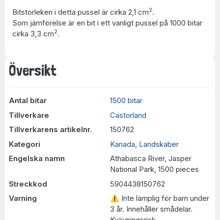
2
Bitstorleken i detta pussel är cirka 2,1 cm
.
Som jämförelse är en bit i ett vanligt pussel på 1000 bitar
2
cirka 3,3 cm
.
Översikt
Antal bitar
1500 bitar
Tillverkare
Castorland
Tillverkarens artikelnr.
150762
Kategori
Kanada
,
Landskaber
Engelska namn
Athabasca River, Jasper
National Park, 1500 pieces
Streckkod
5904438150762
Varning
⚠ Inte lämplig för barn under
3 år. Innehåller smådelar.
Kvävningsrisk.