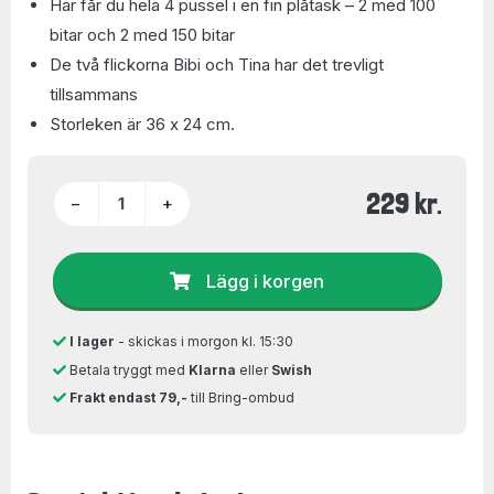
Här får du hela 4 pussel i en fin plåtask – 2 med 100
bitar och 2 med 150 bitar
De två flickorna Bibi och Tina har det trevligt
tillsammans
Storleken är 36 x 24 cm.
229 kr.
−
+
Lägg i korgen
I lager
- skickas i morgon kl. 15:30
Betala tryggt med
Klarna
eller
Swish
Frakt endast 79,-
till Bring-ombud