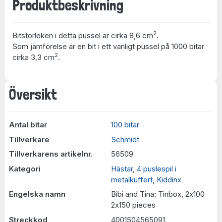
Produktbeskrivning
2
Bitstorleken i detta pussel är cirka 8,6 cm
.
Som jämförelse är en bit i ett vanligt pussel på 1000 bitar
2
cirka 3,3 cm
.
Översikt
Antal bitar
100 bitar
Tillverkare
Schmidt
Tillverkarens artikelnr.
56509
Kategori
Hästar
,
4 puslespil i
metalkuffert
,
Kiddinx
Engelska namn
Bibi and Tina: Tinbox, 2x100
2x150 pieces
Streckkod
4001504565091