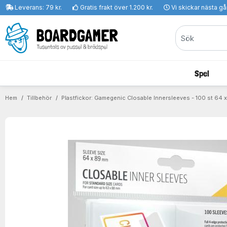
Leverans: 79 kr.
Gratis frakt över 1.200 kr.
Vi skickar nästa g
Spel
Hem
Tillbehör
Plastfickor: Gamegenic Closable Innersleeves - 100 st 64 