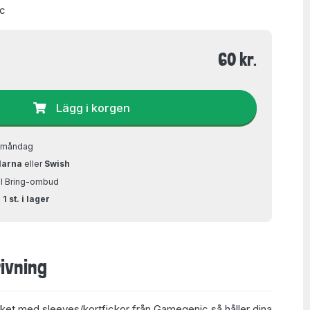
ic
60 kr.
Lägg i korgen
å måndag
larna
eller
Swish
ill Bring-ombud
1 st. i lager
ivning
ket med sleeves/kortfickor från Gamegenic så håller dina