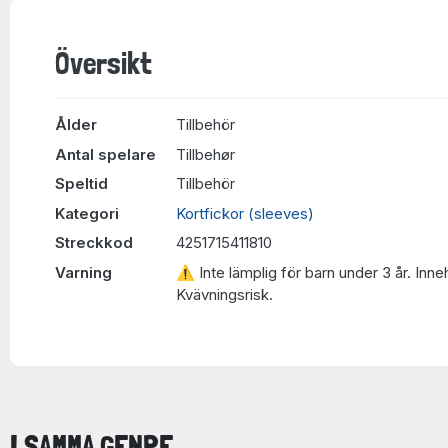
Översikt
Ålder
Tillbehör
Antal spelare
Tillbehør
Speltid
Tillbehör
Kategori
Kortfickor (sleeves)
Streckkod
4251715411810
Varning
⚠ Inte lämplig för barn under 3 år. Inne
Kvävningsrisk.
I SAMMA GENRE