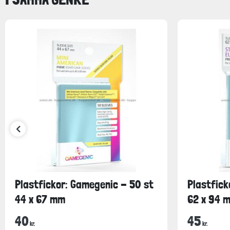
Plastfickor: Gamegenic - 50 st
Plastfick
44 x 67 mm
62 x 94 
40
45
kr.
kr.