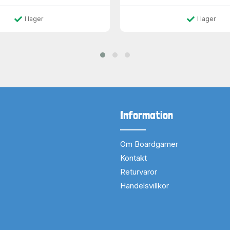
I lager
I lager
Information
Om Boardgamer
Kontakt
Returvaror
Handelsvillkor