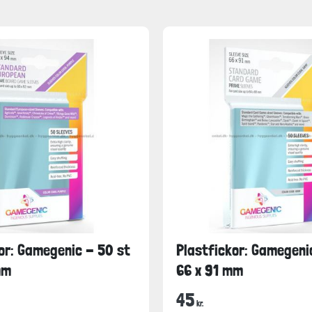
or: Gamegenic - 50 st
Plastfickor: Gamegeni
mm
66 x 91 mm
45
kr.