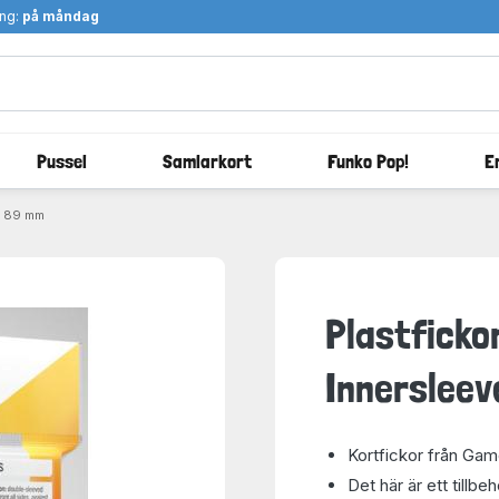
ång:
på måndag
Pussel
Samlarkort
Funko Pop!
E
x 89 mm
Plastficko
Innersleev
Kortfickor från Gam
Det här är ett tillbe