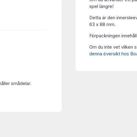
spel längre!
Detta är den innerslee
63 x 88 mm.
Förpackningen innehåll
Om du inte vet vilken s
denna översikt hos B
håller smådelar.