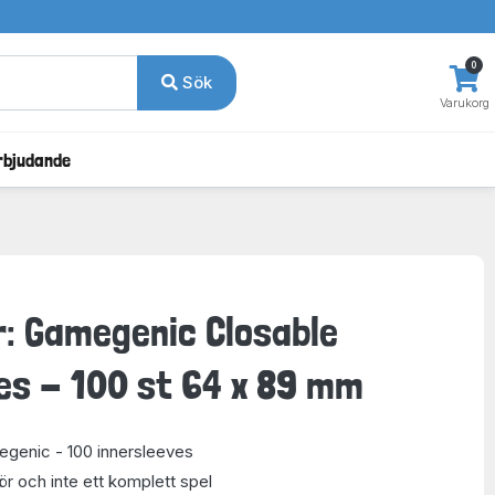
0
Sök
Varukorg
rbjudande
r: Gamegenic Closable
es - 100 st 64 x 89 mm
egenic - 100 innersleeves
hör och inte ett komplett spel