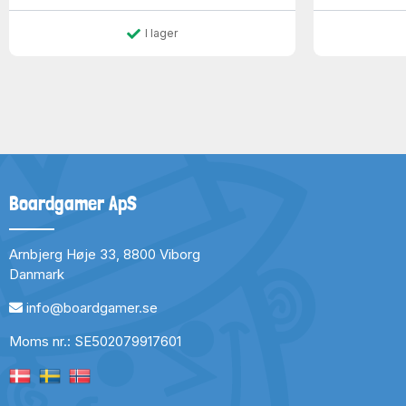
I lager
Boardgamer ApS
Arnbjerg Høje 33, 8800 Viborg
Danmark
info@boardgamer.se
Moms nr.: SE502079917601