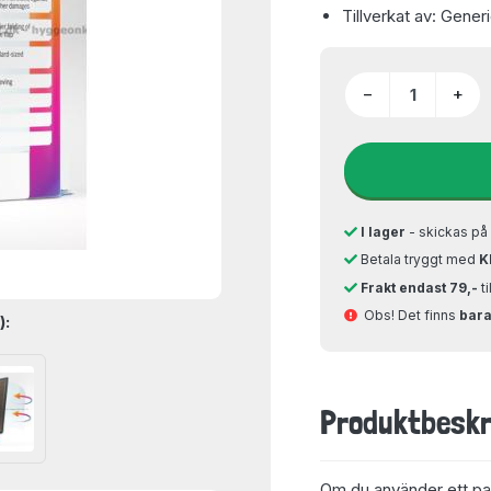
Tillverkat av: Gener
−
+
I lager
- skickas p
Betala tryggt med
K
Frakt endast 79,-
t
Obs! Det finns
bara 
):
Produktbeskr
Om du använder ett pa