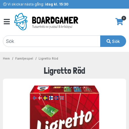
Vi skickar nästa gång:
idag kl. 15:30
0
Sök
Hem
Familjespel
Ligretto Röd
Ligretto Röd