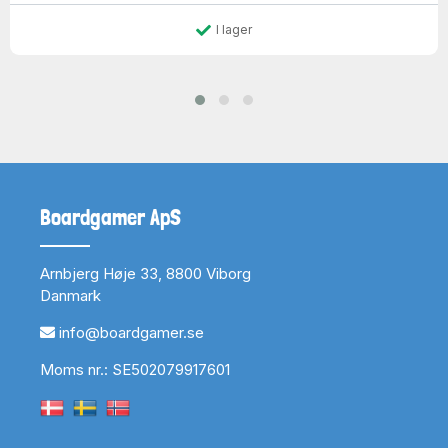
I lager
Boardgamer ApS
Arnbjerg Høje 33, 8800 Viborg
Danmark
info@boardgamer.se
Moms nr.: SE502079917601