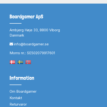
Boardgamer ApS
Arnbjerg Høje 33, 8800 Viborg
Danmark
info@boardgamer.se
Moms nr.: SE502079917601
Information
Om Boardgamer
Kontakt
Returvaror