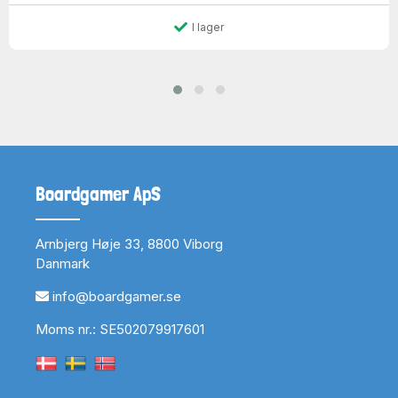
I lager
Boardgamer ApS
Arnbjerg Høje 33, 8800 Viborg
Danmark
info@boardgamer.se
Moms nr.: SE502079917601