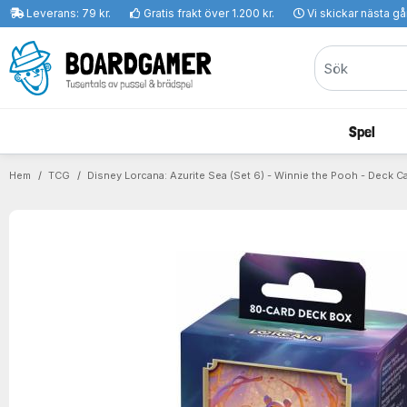
Leverans: 79 kr.
Gratis frakt över 1.200 kr.
Vi skickar nästa g
Spel
Hem
TCG
Disney Lorcana: Azurite Sea (Set 6) - Winnie the Pooh - Deck C