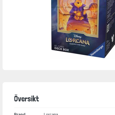
Översikt
Brand
Lorcana