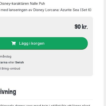
Disney-karaktären Nalle Puh
med lanseringen av Disney Lorcana: Azurite Sea (Set 6)
90 kr.
Lägg i korgen
å måndag
larna
eller
Swish
ill Bring-ombud
ivning
t försegla denna vara med tejp i stället för att lägga plast