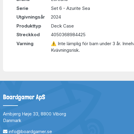
Serie
Set 6 - Azurite Sea
Utgivningsår
2024
Produkttyp
Deck Case
Streckkod
4050368984425
Varning
⚠ Inte lämplig för barn under 3 år. Inneh
Kvävningsrisk.
Boardgamer ApS
Arnbjerg Høje 33, 8800 Viborg
Danmark
info@boardgamer.se