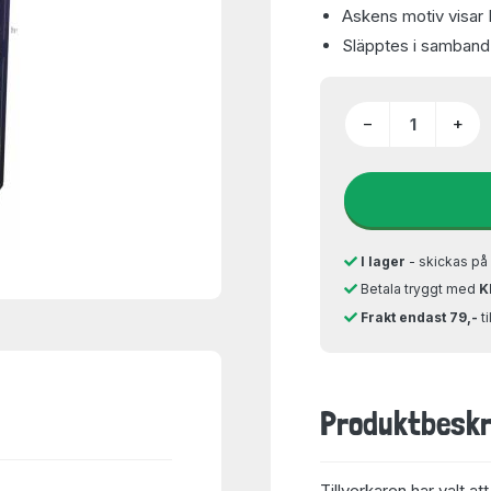
Askens motiv visar 
Släpptes i samband 
−
+
I lager
- skickas p
Betala tryggt med
K
Frakt endast 79,-
t
Produktbeskr
Tillverkaren har valt at