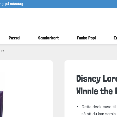
ång:
på måndag
Pussel
Samlarkort
Funko Pop!
E
ase
Disney Lor
Winnie the
Detta deck case till
så att du kan samla h