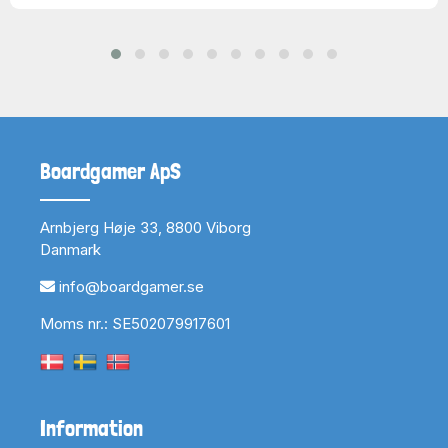
Boardgamer ApS
Arnbjerg Høje 33, 8800 Viborg
Danmark
info@boardgamer.se
Moms nr.: SE502079917601
Information