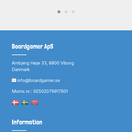
Boardgamer ApS
Arnbjerg Høje 33, 8800 Viborg
Danmark
info@boardgamer.se
Moms nr.: SE502079917601
Information